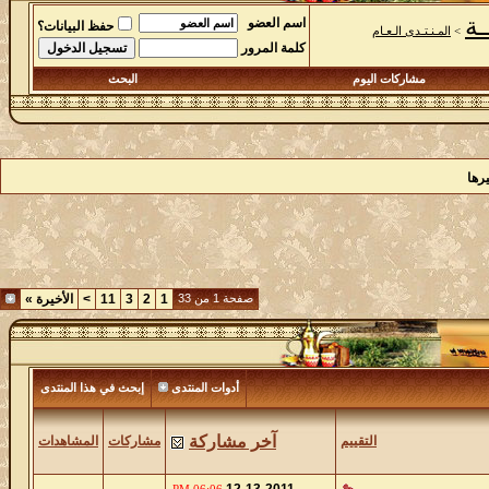
اسم العضو
حفظ البيانات؟
دى الـعـام
كلمة المرور
اركات اليوم
البحث
صفحة 1 من 33
1
2
3
11
>
الأخيرة
»
أدوات المنتدى
إبحث في هذا المنتدى
آخر مشاركة
التقييم
مشاركات
المشاهدات