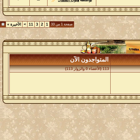
بواسطة
هبوب الشمال
صفحة 1 من 33
1
2
3
11
>
الأخيرة
»
المتواجدون الآن
113 (الأعضاء 0 والزوار 113)