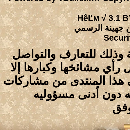
HêĽм √ 3
نة الرسمي
S
ذلك للتعارف والتواصل
ي مشائخها وكبارها إلا
ا المنتدى من مشاركات
ون أدنى مسؤوليه