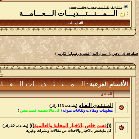
منتدى قبيلة السمره من جهينة الرسمي
الـــمـــنـــتـــديـــات الـــعـــامـــة
التعليمـــات
حملة فداك روحي يا رسول الله ( لنصرة رسولنا الكريم )
الـــمـــنـــتـــديـــات الـــعـــا
الأقسام الفرعية
:
المنتدى
المـنـتـدى الـعـام
(يشاهده 113 زائر)
معلومات ومقالات وثقافات منوعه
(
كل مالا يتضمنه قسم معين
)
(((
قسم خاص بالاخبار المحلية والعالمية
)))
(يشاهده 42 زائر)
كل مايختص بالاخبار والاحداث من مقالات ونشرات وغيرها