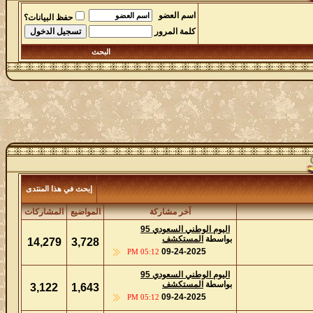
اسم العضو
حفظ البيانات؟
كلمة المرور
البحث
إبحث في هذا المنتدى
آخر مشاركة
المواضيع
المشاركات
اليوم الوطني السعودي 95
بواسطة
المستكشف
14,279
3,728
09-24-2025
05:12 PM
اليوم الوطني السعودي 95
بواسطة
المستكشف
3,122
1,643
09-24-2025
05:12 PM