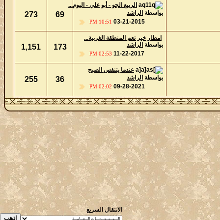
الربيع الجو - أبو علي - اليوم...
بواسطة
الراشد
273
69
03-21-2015
10:51 PM
امطار خير تعم المنطقة الغربية...
بواسطة
الراشد
1,151
173
11-22-2017
02:53 PM
عندما يتنفس الصبح
بواسطة
الراشد
255
36
09-28-2021
02:02 PM
الانتقال السريع