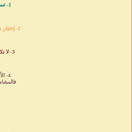
1- تنسيق الموضوع وإخراجه بأجمل صوره وتحسينه باللمسات الجماليه إن
2- إختيار مواضيع تهم أغلب المشاهدين ومناقشه مشكله عامه وليس طرح مشكله
3- لا تكتب وأنت تحت ضغوط نفسيه يجب الكتابه بعفويه وتركـ الحريه لقلمكـ
4- الأسلوب أهم شئ في كتابه الموضوع هو أسلوبكـ فهو مرآه لشخصيتكـ
فالمشاه