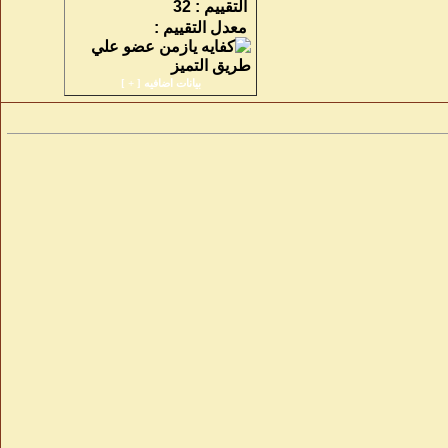
التقييم :
32
معدل التقييم :
بيانات اضافيه [
+
]