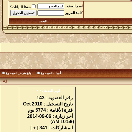
اسم العضو
حفظ البيانات؟
كلمة المرور
البحث
أدوات الموضوع
انواع عرض الموضوع
#
1
لوني المفضل
????
رقم العضوية :
143
تاريخ التسجيل :
Oct 2010
فترة الأقامة :
5774 يوم
أخر زيارة :
06-09-2014
(10:59 AM)
المشاركات :
341 [
+
]