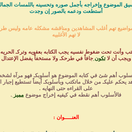
أستطعت ودعمه بالصور إن وجدت
لا تهم الأغلبيه
ويجب أن لا
تكون
جافاً في طرحكـ ولا مستخفاً يفضل الإعتدال
د يحكم عليكـ من خلال ماتكتب وبأسلوبكـ أيضاً تستطيع إجبار ا
على القراءه حتى النهايه .
فالأسلوب أهم نقطه في كيفيه إخراج موضوع
مميز
.
العنـــــوان :