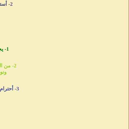
2- أستخدم المهارات اللغويه من أستفهام ومخاطبه وسؤال لإدخال المشاهد
1- يجب أن يكون أسلوبكـ مختلف ومتجدد ويكون حسب نوعيه الموضوع
2- من المستحسن أستخدام أسلوب خاص فيكـ في الكتابه من حيث لون الكتابه
ونو
3- أحترام الأعضاء حتى لو كانت أساليبهم لا تعجبكـ فلكل عضو أسلوبه الخاص الي