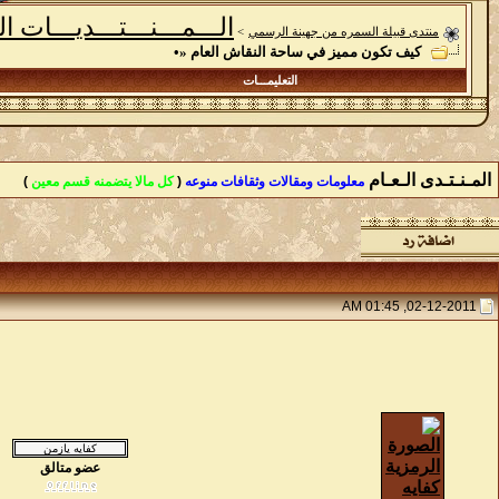
الـــمـــنـــتـــديـــات ال
منتدى قبيلة السمره من جهينة الرسمي
>
كيف تكون مميز في ساحة النقاش العام «•
التعليمـــات
المـنـتـدى الـعـام
معلومات ومقالات وثقافات منوعه
(
كل مالا يتضمنه قسم معين
)
02-12-2011, 01:45 AM
عضو متالق