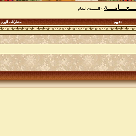
ـــعـــامـــة
>
المـنـتـدى الـعـام
التقويم
مشاركات اليوم