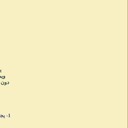
ي
ويم
دون 
1- يجب أن تقنع المشاهد بموضوعكـ وتجعله ممتعاً وجدياً في نفس الوقت