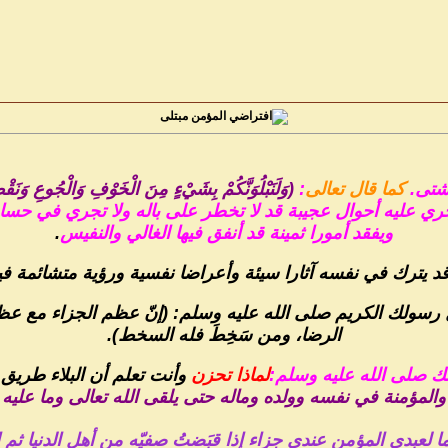
المؤمن مبتلى
 شتى.
كما قال تعالى
:
(وَلَنَبْلُوَنَّكُمْ بِشَيْءٍ مِنَ الْخَوْفِ وَالْجُوعِ وَنَق
ري عليه أحوال عجيبة قد لا تخطر على باله ولا تجري في حساب
ويفقد أمورا ثمينة قد أنفق فيها الغالي والنفيس
.
رك في نفسه آثارا سيئة وأعراضا نفسية ورؤية متشائمة فينقط
رسولك الكريم صلى الله عليه وسلم: (إنّ عظم الجزاء مع عظم الب
الرضا، ومن سَخِطَ فله السخط).
ك صلى الله عليه وسلم:
لماذا تحزن
وأنت تعلم أن البلاء طريق 
والمؤمنة في نفسه وولده وماله حتى يلقى الله تعالى وما عليه 
ا لعبدي المؤمن عندي جزاء إذا قبَضتُ صفيّه من أهل الدنيا ثم ا