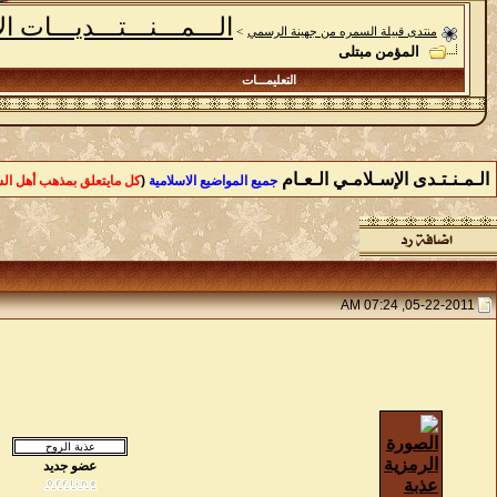
الـــمـــنـــتـــديـــات ال
منتدى قبيلة السمره من جهينة الرسمي
>
المؤمن مبتلى
التعليمـــات
الـمـنـتـدى الإسـلامـي الـعـام
جميع المواضيع الاسلامية
(
كل مايتعلق بمذهب أهل ال
05-22-2011, 07:24 AM
عضو جديد