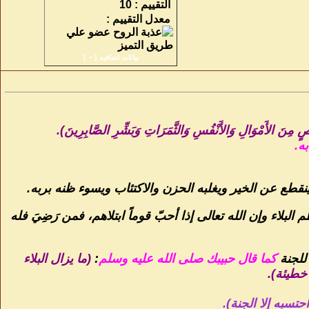
التقييم :
10
معدل التقييم :
بيانات اضافيه [
+
]
ْصٍ مِنَ الأَمْوَالِ وَالأَنْفُسِ وَالثَّمَرَاتِ وَبَشِّرِ الصَّابِرِينَ).
ه.
ع عن الخير ويغلبه الحزن والاكتئاب ويسوء ظنه بربه.
لاء وإن الله تعالى إذا أحبّ قوماً ابتلاهم، فمن رَضِيَ فله
للجنة
كما قال حبيبك صلى الله عليه وسلم
:
(ما يزال البلاء
خطيئة).
حتسبه إلا الجنة).