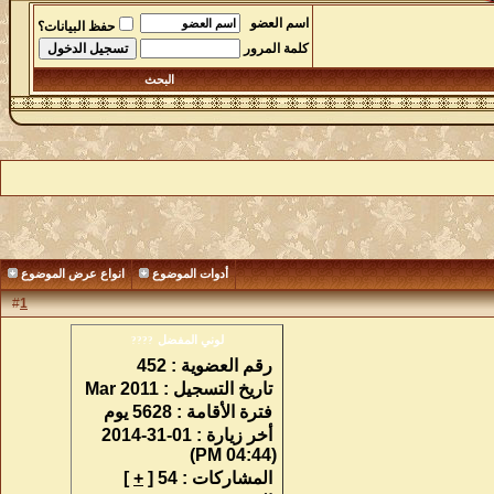
اسم العضو
حفظ البيانات؟
كلمة المرور
البحث
أدوات الموضوع
انواع عرض الموضوع
#
1
لوني المفضل
????
رقم العضوية :
452
تاريخ التسجيل :
Mar 2011
فترة الأقامة :
5628 يوم
أخر زيارة :
01-31-2014
(04:44 PM)
المشاركات :
54 [
+
]