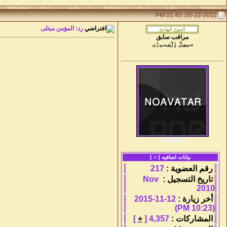
05-22-2011, 01:45 PM
رد: المؤمن مبتلى
مراقب سابق
ڡیڝڵ ٳڵښمیڒی
بيانات اضافيه [
+
]
رقم العضوية :
217
تاريخ التسجيل :
Nov
2010
أخر زيارة :
12-11-2015
(10:23 PM)
المشاركات :
4,357 [
+
]