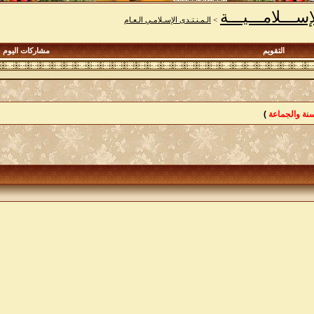
إســـلامـــيـــة
>
الـمـنـتـدى الإسـلامـي الـعـام
التقويم
مشاركات اليوم
سنة والجماعة
)