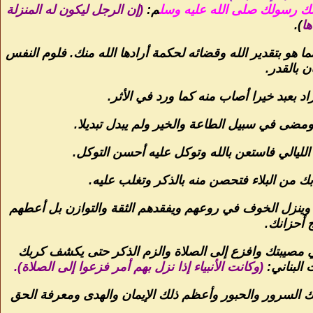
لك رسولك صلى الله عليه وسل
م:
(إن الرجل ليكون له المنزلة
ها
).
هو بتقدير الله وقضائه لحكمة أرادها الله منك. فلوم النفس
 بالقدر.
د بعبد خيرا أصاب منه كما ورد في الأثر.
ومضى في سبيل الطاعة والخير ولم يبدل تبديلا.
الليالي فاستعن بالله وتوكل عليه أحسن التوكل.
ك من البلاء فتحصن منه بالذكر وتغلب عليه.
 وينزل الخوف في روعهم ويفقدهم الثقة والتوازن بل أعطهم
 أحزانك.
 مصيبتك وافزع إلى الصلاة والزم الذكر حتى يكشف كربك
 البناني:
(وكانت الأنبياء إذا نزل بهم أمر فزعوا إلى الصلاة).
 لك السرور والحبور وأعظم ذلك الإيمان والهدى ومعرفة الحق