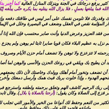
ر يرفع درجاتك في الجنة وينزلك المنازل العالية
كما أخبر بذ
لله فما يبلغها بعملٍ ، فلا يزال الله يبتليه بما يكره حتّى يبلّغه إيّا
رك وقدرتك فلا تلومن نفسك على أمر ليس في طاقتك دفعه وإنما 
ار المؤلمة نقص في العقل وضعف في البصيرة وخلل في الإيمان
من فقد العزيز وعرض الدنيا وأنت صابر محتسب فإن الله إذا أرا
زل به عظيم البلاء فكان قويا صابرا ثابتا لم يوهن ولم يجزع 
ورحمته لا تتزعزع ولا توهن ولا تضعف أمام حزن الأيام وصروف 
يد أن يطيح بك ويلقي في روعك الحزن والأسى والوهن لما أصاب
ياك أن تضعف وتخور أمام أهلك وولدك وخاصتك لأن ذلك يضعفهم
منحهم الهدوء ، وإذا خلوت بربك فبث همك وأرسل دمعتك وأخرج
إلى ربك الرحيم كاشف الهم وتعلق برحمته ولطفه واسترجع في
ر فزع إلى الصلاة وكان يقول:
(أرحنا بالصلاة يا بلال
). وقال ثابت
الكثير من النعم وحفظ لك أنواعا من الخير والأمور التي تجلب
واتباعه فاحمد الله على ذلك وحافظ عليه.